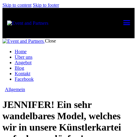
Skip to content
Skip to footer
Close
Home
Über uns
Angebot
Blog
Kontakt
Facebook
Allgemein
JENNIFER! Ein sehr
wandelbares Model, welches
wir in unsere Künstlerkartei