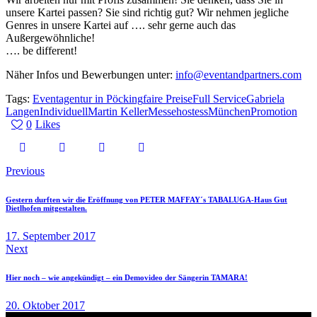
unsere Kartei passen? Sie sind richtig gut? Wir nehmen jegliche
Genres in unsere Kartei auf …. sehr gerne auch das
Außergewöhnliche!
…. be different!
Näher Infos und Bewerbungen unter:
info@eventandpartners.com
Tags:
Eventagentur in Pöcking
faire Preise
Full Service
Gabriela
Langen
Individuell
Martin Keller
Messehostess
München
Promotion
0
Likes
Previous
Gestern durften wir die Eröffnung von PETER MAFFAY´s TABALUGA-Haus Gut
Dietlhofen mitgestalten.
17. September 2017
Next
Hier noch – wie angekündigt – ein Demovideo der Sängerin TAMARA!
20. Oktober 2017