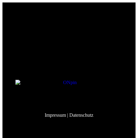
Event&Partners GmbH
Lindenberg 98
82343 Pöcking
info@eventandpartners.de
+49 (0)8157 – 309 998 3
Impressum
| Datenschutz