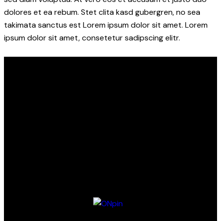
dolores et ea rebum. Stet clita kasd gubergren, no sea
takimata sanctus est Lorem ipsum dolor sit amet. Lorem
ipsum dolor sit amet, consetetur sadipscing elitr.
Event&Partners GmbH
Lindenberg 98
82343 Pöcking
info@eventandpartners.de
+49 (0)8157 – 309 998 3