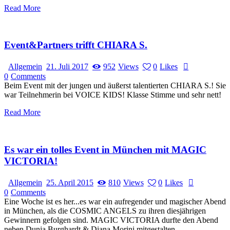
Read More
Event&Partners trifft CHIARA S.
Allgemein
21. Juli 2017
952
Views
0
Likes
0
Comments
Beim Event mit der jungen und äußerst talentierten CHIARA S.! Sie
war Teilnehmerin bei VOICE KIDS! Klasse Stimme und sehr nett!
Read More
Es war ein tolles Event in München mit MAGIC
VICTORIA!
Allgemein
25. April 2015
810
Views
0
Likes
0
Comments
Eine Woche ist es her...es war ein aufregender und magischer Abend
in München, als die COSMIC ANGELS zu ihren diesjährigen
Gewinnern gefolgen sind. MAGIC VICTORIA durfte den Abend
neben Dunja Burghardt & Diana Morini mitgestalten.