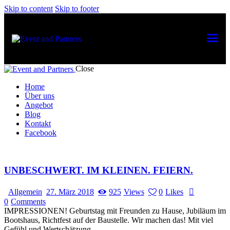
Skip to content
Skip to footer
Close
Home
Über uns
Angebot
Blog
Kontakt
Facebook
UNBESCHWERT. IM KLEINEN. FEIERN.
Allgemein
27. März 2018
925
Views
0
Likes
0
Comments
IMPRESSIONEN! Geburtstag mit Freunden zu Hause, Jubiläum im
Bootshaus, Richtfest auf der Baustelle. Wir machen das! Mit viel
Gefühl und Wertschätzung.