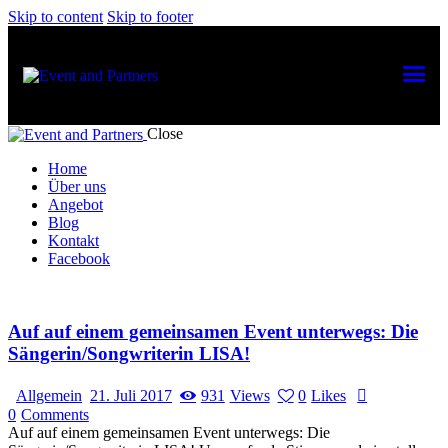
Skip to content
Skip to footer
Close
Home
Über uns
Angebot
Blog
Kontakt
Facebook
Auf auf einem gemeinsamen Event unterwegs: Die
Sängerin/Songwriterin LISA!
Allgemein
21. Juli 2017
931
Views
0
Likes
0
Comments
Auf auf einem gemeinsamen Event unterwegs: Die