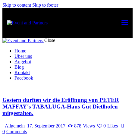
Skip to content
Skip to footer
Close
Home
Über uns
Angebot
Blog
Kontakt
Facebook
Gestern durften wir die Eröffnung von PETER
MAFFAY´s TABALUGA-Haus Gut Dietlhofen
mitgestalten.
Allgemein
17. September 2017
878
Views
0
Likes
0
Comments