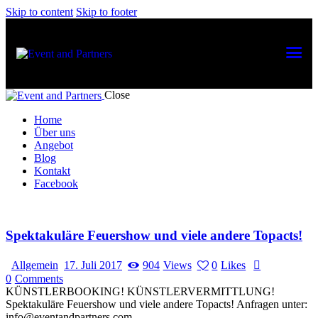
Skip to content
Skip to footer
Close
Home
Über uns
Angebot
Blog
Kontakt
Facebook
Spektakuläre Feuershow und viele andere Topacts!
Allgemein
17. Juli 2017
904
Views
0
Likes
0
Comments
KÜNSTLERBOOKING! KÜNSTLERVERMITTLUNG!
Spektakuläre Feuershow und viele andere Topacts! Anfragen unter:
info@eventandpartners.com