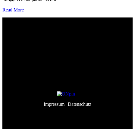
Read More
Event&Partners GmbH
Lindenberg 98
82343 Pöcking
info@eventandpartners.de
+49 (0)8157 – 309 998 3
Impressum
| Datenschutz