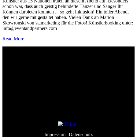
Künstler aus 15 Nationen traten an diesem Abend auf. Besonders
schön war, dass auch geistig behinderte Tänzer und Sänger Ihr
Können darbieten konnten ... so geht Inklusion! Ein toller Abend,
den wir gerne mit gestaltet haben. Vielen Dank an Marion
Skowronski von stamarketing für die Fotos! Künstlerbooking unter:
info@eventandpartners.com
Read More
Event&Partners GmbH
Lindenberg 98
82343 Pöcking
info@eventandpartners.de
+49 (0)8157 – 309 998 3
Impressum
| Datenschutz