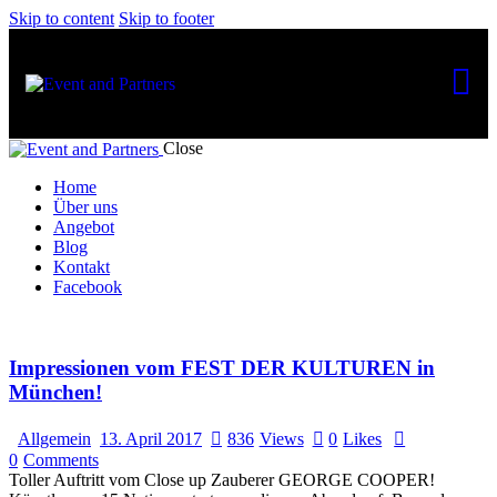
Skip to content
Skip to footer
Close
Home
Über uns
Angebot
Blog
Kontakt
Facebook
Impressionen vom FEST DER KULTUREN in
München!
Allgemein
13. April 2017
836
Views
0
Likes
0
Comments
Toller Auftritt vom Close up Zauberer GEORGE COOPER!