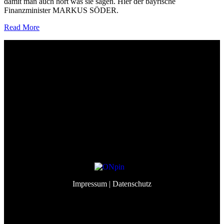
damit man auch hört was sie sagen. Hier der bayrische
Finanzminister MARKUS SÖDER.
Read More
Event&Partners GmbH
Lindenberg 98
82343 Pöcking
info@eventandpartners.de
+49 (0)8157 – 309 998 3
Impressum
| Datenschutz