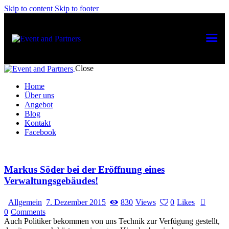
Skip to content
Skip to footer
Close
Home
Über uns
Angebot
Blog
Kontakt
Facebook
Markus Söder bei der Eröffnung eines
Verwaltungsgebäudes!
Allgemein
7. Dezember 2015
830
Views
0
Likes
0
Comments
Auch Politiker bekommen von uns Technik zur Verfügung gestellt,