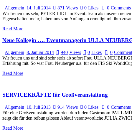
Allgemein
14. Juli 2014
871
Views
0
Likes
0
Comments
Wir freuen uns sehr, PETER LIDL im Event-Team als unseren neuen Ko
Eigenschaften mehr, haben uns von Anfang an ermutigt mit ihm zusam
Read More
Neue Kollegin …. Eventmanagerin ULLA NEUBE
Allgemein
8. Januar 2014
940
Views
0
Likes
0
Comment
Wir freuen uns und sind sehr stolz ab sofort Frau ULLA NEUBERGER i
Erfahrung mit. So war Frau Neuberger u.a. für den FIS Ski WorldCu
Read More
SERVICEKRÄFTE für Großveranstaltung
Allgemein
10. Juli 2013
914
Views
0
Likes
0
Comments
Für eine Großveranstaltung wurden durch den Gastronom PAUL M
zeigt die für den reibungslosen Ablauf verantwortliche JULIA ZWICK 
Read More