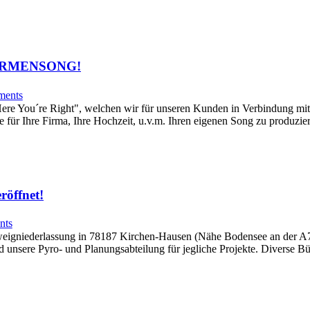
IRMENSONG!
ents
ere You´re Right", welchen wir für unseren Kunden in Verbindung mit
e für Ihre Firma, Ihre Hochzeit, u.v.m. Ihren eigenen Song zu produzi
öffnet!
nts
weigniederlassung in 78187 Kirchen-Hausen (Nähe Bodensee an der A7) 
d unsere Pyro- und Planungsabteilung für jegliche Projekte. Diverse 