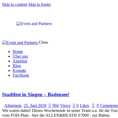
Skip to content
Skip to footer
Close
Home
Über uns
Angebot
Blog
Kontakt
Facebook
Stadtfest in Singen – Bodensee!
Allgemein
25. Juni 2018
994
Views
0
Likes
0
Comments
Wir waren dabei! Dieses Wochenende ist unser Team u.a. für die Ton
vom FOH-Platz - hier die ALLEN&HEATH S7000 - zur Bühne.