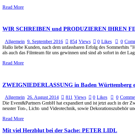
Read More
WIR SCHREIBEN und PRODUZIEREN IHREN F
Allgemein
9. September 2016
854
Views
0
Likes
0
Comm
Hallo liebe Kunden, nach dem unfassbaren Erfolg des Sommerhits "H
als auch das Filmteam für uns gewinnen und sind ab sofort in der Lag
Read More
ZWEIGNIEDERLASSUNG in Baden Württemberg er
Allgemein
26. August 2014
811
Views
0
Likes
0
Comme
Die Event&Partners GmbH hat expandiert und ist jetzt auch in der Z
neuster Ton-, Licht- und Videotechnik, sowie Dekorationszubehör un
Read More
Mit viel Herzblut bei der Sache: PETER LIDL