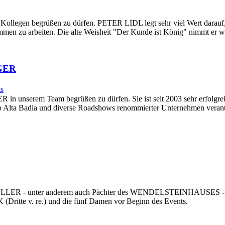
llegen begrüßen zu dürfen. PETER LIDL legt sehr viel Wert darauf, al
men zu arbeiten. Die alte Weisheit "Der Kunde ist König" nimmt er w
RGER
s
n unserem Team begrüßen zu dürfen. Sie ist seit 2003 sehr erfolgrei
p Alta Badia und diverse Roadshows renommierter Unternehmen verantw
ÜLLER - unter anderem auch Pächter des WENDELSTEINHAUSES - Ser
(Dritte v. re.) und die fünf Damen vor Beginn des Events.