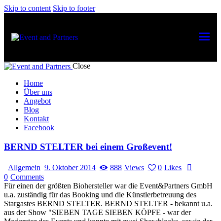
Skip to content
Skip to footer
Close
Home
Über uns
Angebot
Blog
Kontakt
Facebook
BERND STELTER bei einem Großevent!
Allgemein
9. Oktober 2014
888
Views
0
Likes
0
Comments
Für einen der größten Biohersteller war die Event&Partners GmbH
u.a. zuständig für das Booking und die Künstlerbetreuung des
Stargastes BERND STELTER. BERND STELTER - bekannt u.a.
aus der Show "SIEBEN TAGE SIEBEN KÖPFE - war der