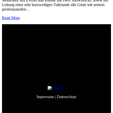
Moderator des Events und konnte mit zwei Showblocks, sowie der
Leitung einer sehr kurzweiligen Talkrunde alle Gäste mit seinem
professionellen…
Read More
Event&Partners GmbH
Lindenberg 98
82343 Pöcking
info@eventandpartners.de
+49 (0)8157 – 309 998 3
Impressum
| Datenschutz