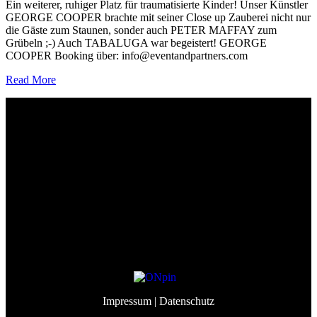
Ein weiterer, ruhiger Platz für traumatisierte Kinder! Unser Künstler
GEORGE COOPER brachte mit seiner Close up Zauberei nicht nur
die Gäste zum Staunen, sonder auch PETER MAFFAY zum
Grübeln ;-) Auch TABALUGA war begeistert! GEORGE
COOPER Booking über: info@eventandpartners.com
Read More
Event&Partners GmbH
Lindenberg 98
82343 Pöcking
info@eventandpartners.de
+49 (0)8157 – 309 998 3
Impressum
| Datenschutz