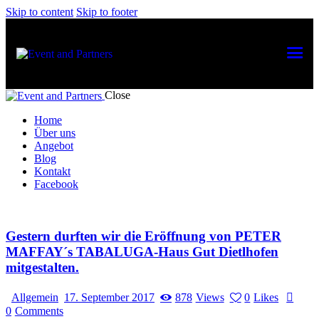
Skip to content
Skip to footer
Close
Home
Über uns
Angebot
Blog
Kontakt
Facebook
Gestern durften wir die Eröffnung von PETER
MAFFAY´s TABALUGA-Haus Gut Dietlhofen
mitgestalten.
Allgemein
17. September 2017
878
Views
0
Likes
0
Comments