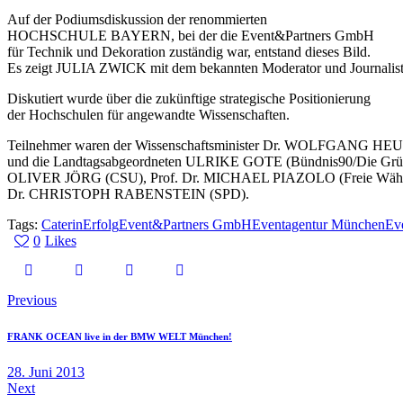
Auf der Podiumsdiskussion der renommierten
HOCHSCHULE BAYERN, bei der die Event&Partners GmbH
für Technik und Dekoration zuständig war, entstand dieses Bild.
Es zeigt JULIA ZWICK mit dem bekannten Moderator und Journ
Diskutiert wurde über die zukünftige strategische Positionierung
der Hochschulen für angewandte Wissenschaften.
Teilnehmer waren der Wissenschaftsminister Dr. WOLFGANG H
und die Landtagsabgeordneten ULRIKE GOTE (Bündnis90/Die Grü
OLIVER JÖRG (CSU), Prof. Dr. MICHAEL PIAZOLO (Freie Wähl
Dr. CHRISTOPH RABENSTEIN (SPD).
Tags:
Caterin
Erfolg
Event&Partners GmbH
Eventagentur München
Ev
0
Likes
Previous
FRANK OCEAN live in der BMW WELT München!
28. Juni 2013
Next