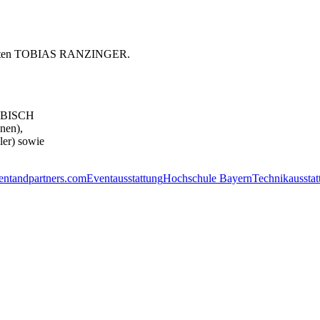
alisten TOBIAS RANZINGER.
EUBISCH
nen),
er) sowie
entandpartners.com
Eventausstattung
Hochschule Bayern
Technikausstat